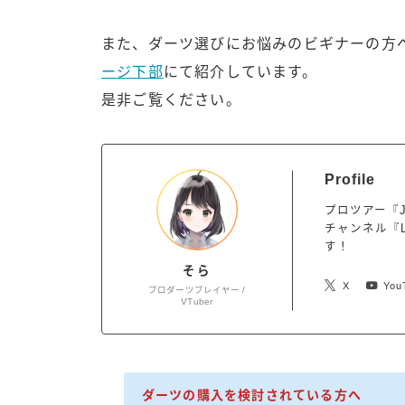
また、ダーツ選びにお悩みのビギナーの方へ
ージ下部
にて紹介しています。
是非ご覧ください。
Profile
プロツアー『J
チャンネル『L
す！
そら
X
You
プロダーツプレイヤー /
VTuber
ダーツの購入を検討されている方へ