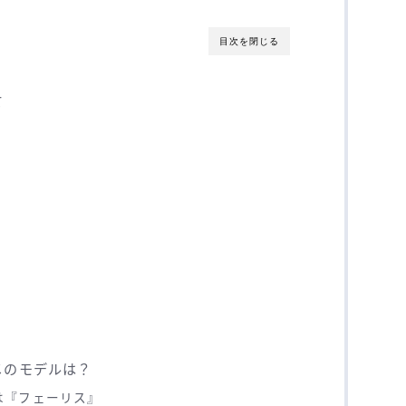
目次を閉じる
て
メのモデルは？
は『フェーリス』