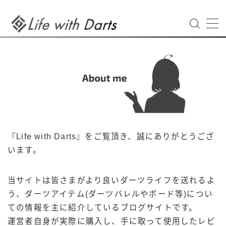
MENU
【限定】お得なクーポンのご案内
Darts Form Review オンラインマニュアル
Privacy Policy
お問い合わせ
グランボード3s購入クーポンご利用方法
デモプリセット記事 Part03
デモプリセット記事 Part04
デモプリセット記事 Part13
『Life with Darts』をご覧頂き、誠にありがとうござ
プライバシーポリシー
います。
プライバシーポリシー
プロフィール
利用規約／特定商取引法に基づく表記
当サイトは皆さまがより良いダーツライフを送れるよ
有料記事の決済完了ページ
う、ダーツアイテム(ダーツバレルやボード等)につい
特定商取引法に基づく表記
ての情報を主に紹介しているブログサイトです。
画像入稿手順のご案内
運営者自身が実際に購入し、手に取って使用したレビ