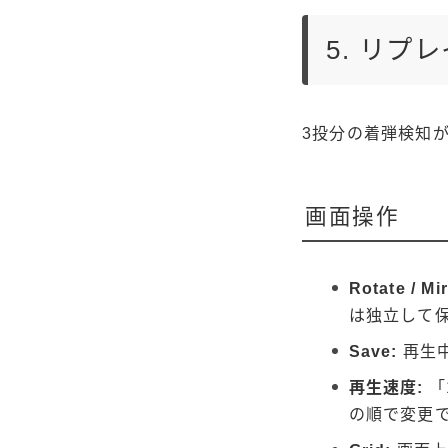
5. リプ
3投分の着弾検知
画面操作
Rotate / Mir
は独立して
Save:
再生
再生速度:
「
の順で変更