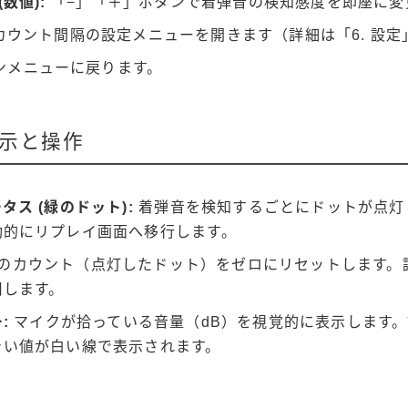
数値):
「−」「＋」ボタンで着弾音の検知感度を即座に変
カウント間隔の設定メニューを開きます（詳細は「6. 設定
ンメニューに戻ります。
示と操作
タス (緑のドット):
着弾音を検知するごとにドットが点灯
動的にリプレイ画面へ移行します。
のカウント（点灯したドット）をゼロにリセットします。
用します。
:
マイクが拾っている音量（dB）を視覚的に表示します
きい値が白い線で表示されます。