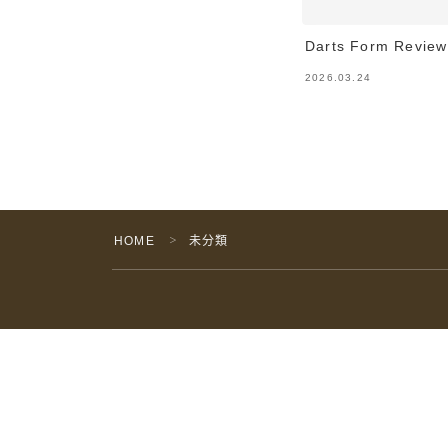
Darts Form Review
2026.03.24
HOME
未分類
＞